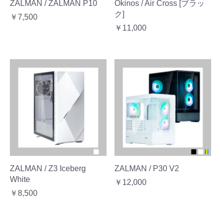
ZALMAN / ZALMAN P10
Okinos / Air Cross [ブラッ
ク]
￥7,500
￥11,000
ZALMAN / Z3 Iceberg
ZALMAN / P30 V2
White
￥12,000
￥8,500