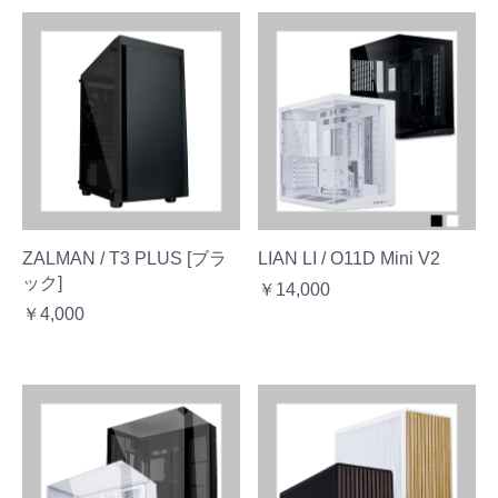
ZALMAN / T3 PLUS [ブラ
LIAN LI / O11D Mini V2
ック]
￥14,000
￥4,000