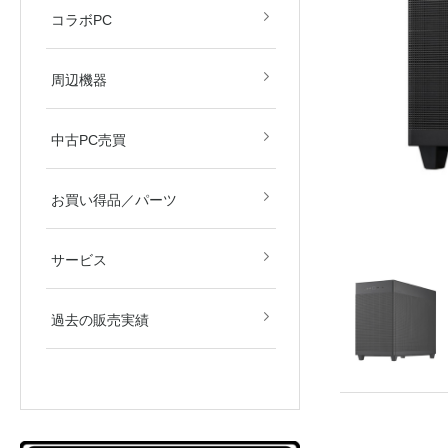
すず音
眠田イナ
コラボPC
デバイス
モニター
周辺機器
中古PC売買
新品／新古品
中古品
お買い得品／パーツ
サービス
過去の販売実績