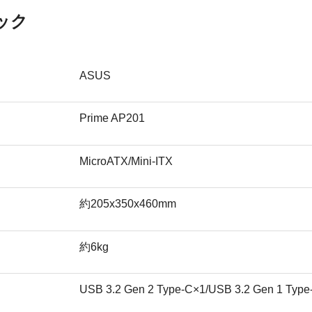
ック
ASUS
Prime AP201
MicroATX/Mini-ITX
約205x350x460mm
約6kg
USB 3.2 Gen 2 Type-C×1/USB 3.2 Gen 1