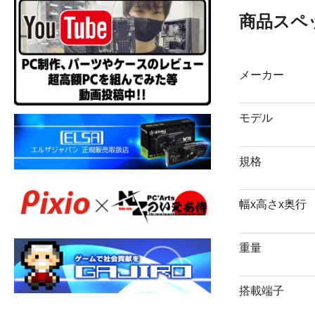
商品スペ
メーカー
モデル
規格
幅x高さx奥行
重量
搭載端子