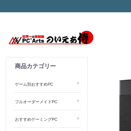
商品カテゴリー
モンハン MH Wilds
ARC Raiders
APEX LEGENDS
Valorant
原神
ゲーム別おすすめPC
フルオーダーメイドPC
おすすめゲーミングPC