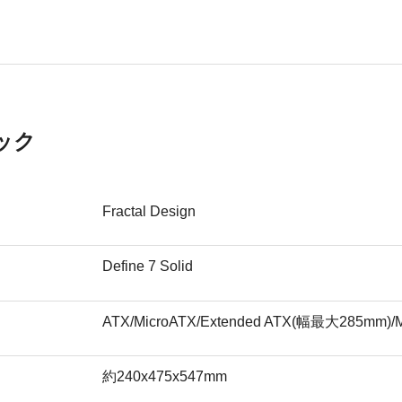
ック
Fractal Design
Define 7 Solid
ATX/MicroATX/Extended ATX(幅最大285mm)/Mi
約240x475x547mm