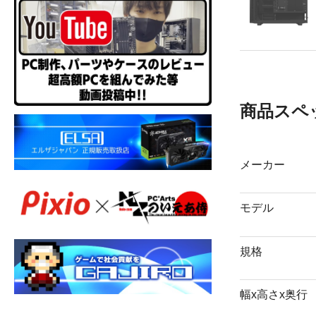
商品スペ
メーカー
モデル
規格
幅x高さx奥行