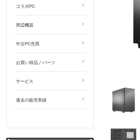
すず音
眠田イナ
コラボPC
デバイス
モニター
周辺機器
中古PC売買
新品／新古品
中古品
お買い得品／パーツ
サービス
過去の販売実績