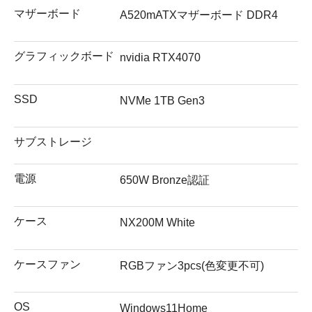
マザーボード
A520mATXマザーボード DDR4
グラフィックボード
nvidia RTX4070
SSD
NVMe 1TB Gen3
サブストレージ
電源
650W Bronze認証
ケース
NX200M White
ケースファン
RGBファン3pcs(色変更不可)
OS
Windows11Home