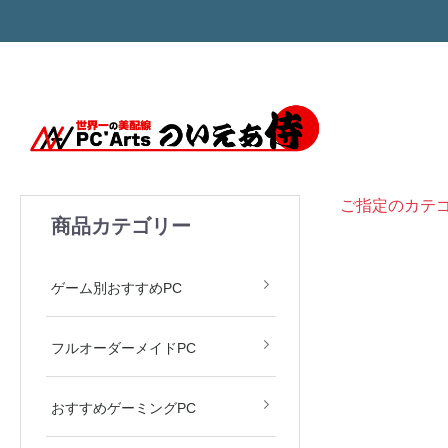
ご指定のカテ
商品カテゴリー
モンハン MH Wilds
ARC Raiders
APEX LEGENDS
Valorant
原神
ゲーム別おすすめPC
フルオーダーメイドPC
おすすめゲーミングPC