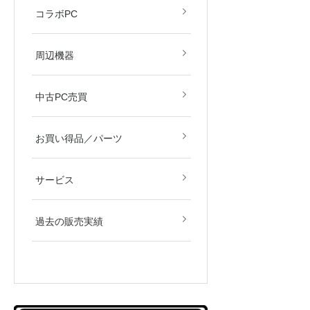
すず音
眠田イナ
コラボPC
デバイス
モニター
周辺機器
中古PC売買
新品／新古品
中古品
お買い得品／パーツ
サービス
過去の販売実績