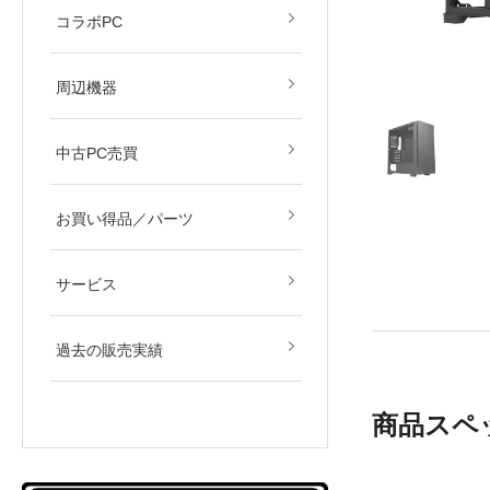
すず音
眠田イナ
コラボPC
デバイス
モニター
周辺機器
中古PC売買
新品／新古品
中古品
お買い得品／パーツ
サービス
過去の販売実績
商品スペ